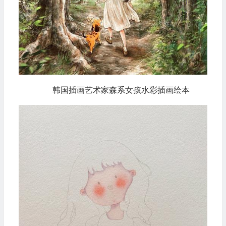
韩国插画艺术家‍森系女孩水彩插画绘本