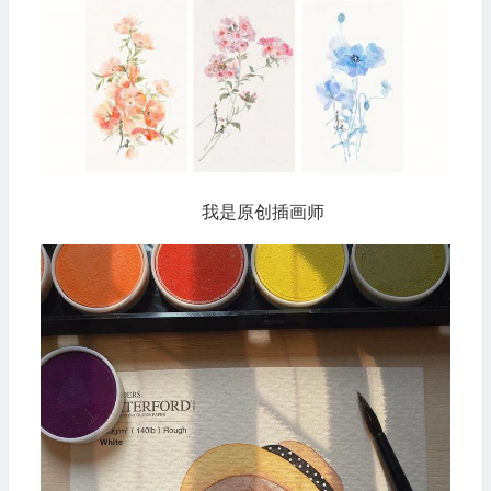
我是原创插画师