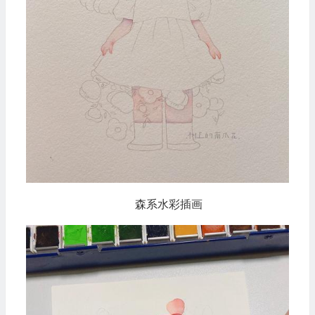
森系水彩插画