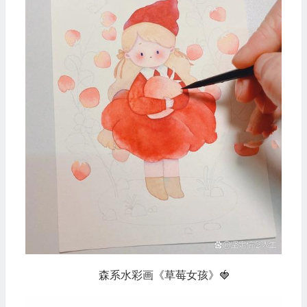
森系水彩画《草莓女孩》🍓