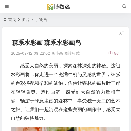
首页
图片
手绘画
森系水彩画 森系水彩画鸟
2025-03-12 08:22:02
画小画
阅读模式
96
感受大自然的美丽，探索森林深处的神秘。这组
水彩画将带你走进一个充满生机与灵感的世界，细腻
的色彩搭配和柔和的笔触，仿佛让森林的每片叶子都
在轻轻摇曳。透过画笔，感受到大自然的力量和宁
静，畅游于绿意盎然的森林中，享受独一无二的艺术
之旅。让我们一起沉浸在这些美丽的画作中，感受大
自然的独特魅力。