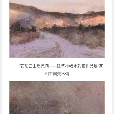
"苍茫云山咫尺间——陈坚小幅水彩画作品展"亮
相中国美术馆