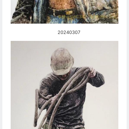
20240307