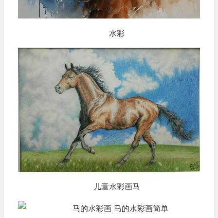
水彩
儿童水彩画马