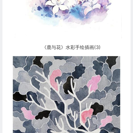
《鹿与花》水彩手绘插画(3)