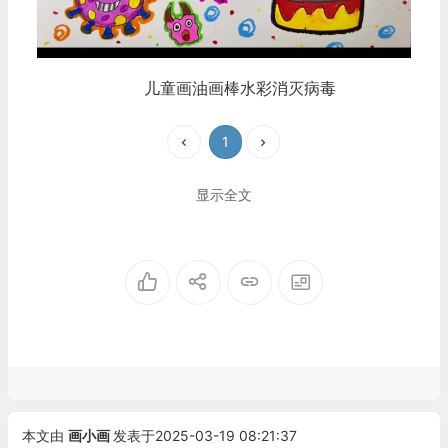
儿童画油画棒水彩消灭病毒
1
显示全文
本文由
画小画
发表于2025-03-19 08:21:37