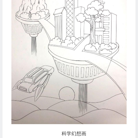
科学幻想画