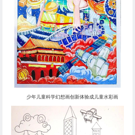
少年儿童科学幻想画创新体验成儿童水彩画