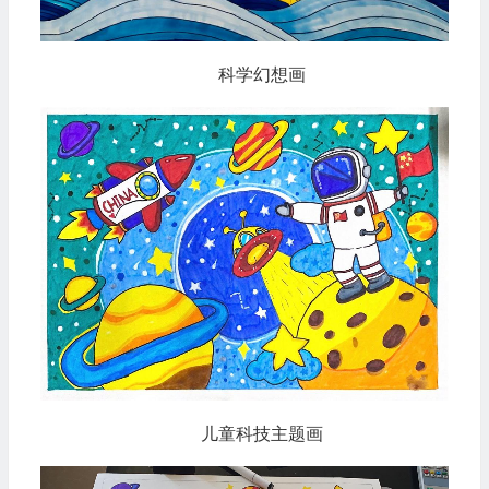
科学幻想画
儿童科技主题画