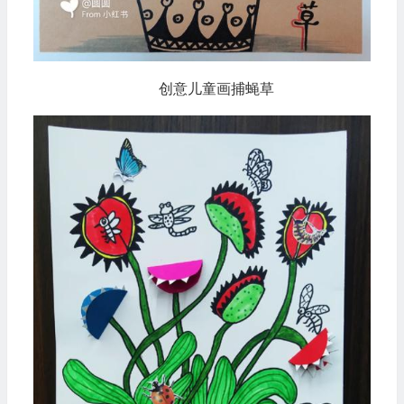
创意儿童画捕蝇草