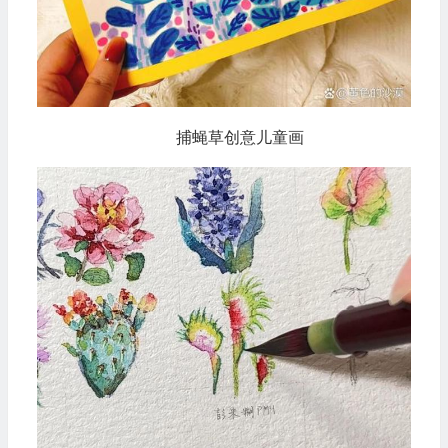
捕蝇草创意儿童画