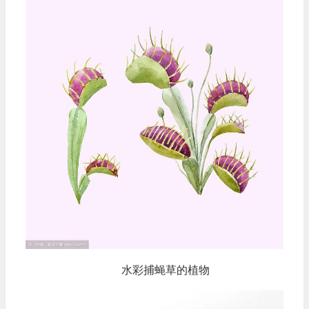
水彩捕蝇草的植物