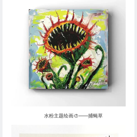
水粉主题绘画🎨——捕蝇草