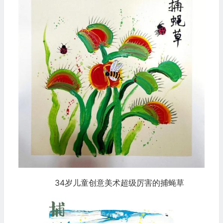
34岁儿童创意美术超级厉害的捕蝇草