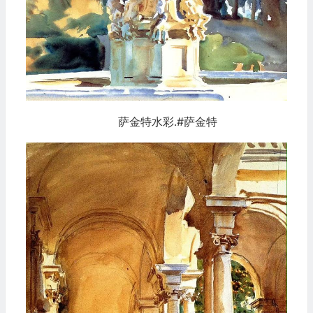
萨金特水彩.#萨金特