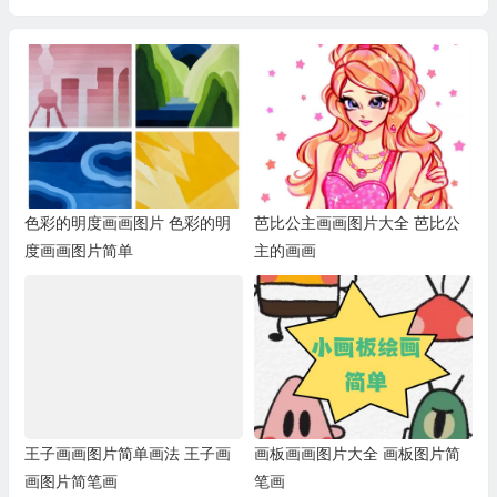
色彩的明度画画图片 色彩的明
芭比公主画画图片大全 芭比公
度画画图片简单
主的画画
王子画画图片简单画法 王子画
画板画画图片大全 画板图片简
画图片简笔画
笔画