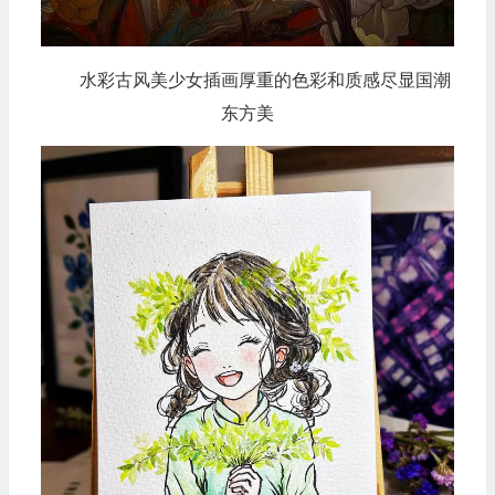
水彩古风美少女插画厚重的色彩和质感尽显国潮
东方美