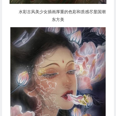
水彩古风美少女插画厚重的色彩和质感尽显国潮
东方美