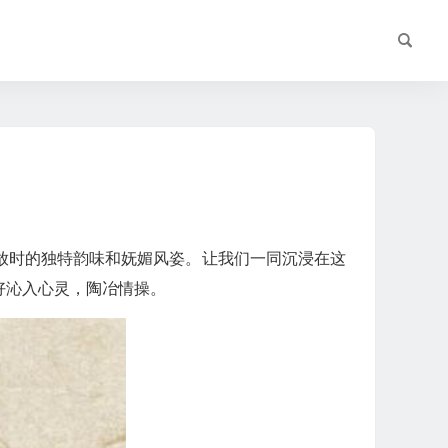
放时的独特韵味和妩媚风姿。让我们一同沉浸在这
好沁入心灵，陶冶情操。