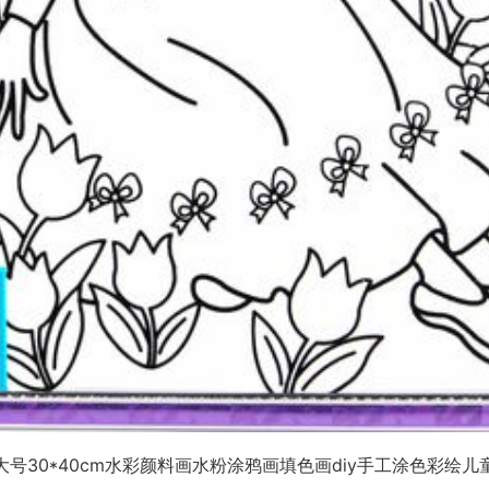
大号30*40cm水彩颜料画水粉涂鸦画填色画diy手工涂色彩绘儿