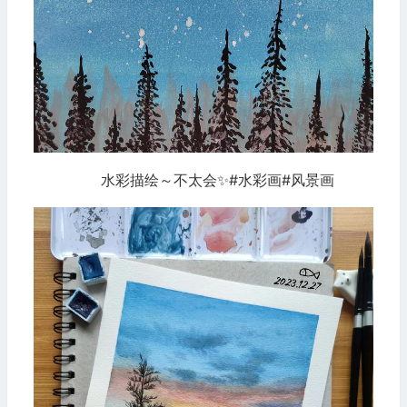
水彩描绘～不太会✨#水彩画#风景画