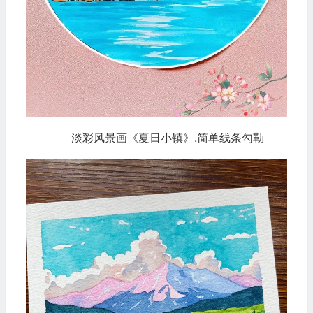
淡彩风景画《夏日小镇》.简单线条勾勒