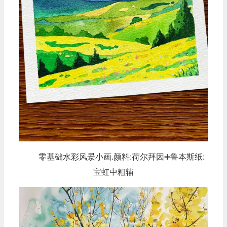
零基础水彩风景小画.颜料:荷尔拜因➕鲁本斯纸:
宝虹中粗辅