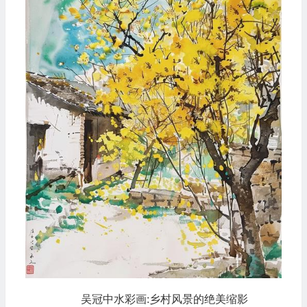
吴冠中水彩画:乡村风景的绝美缩影