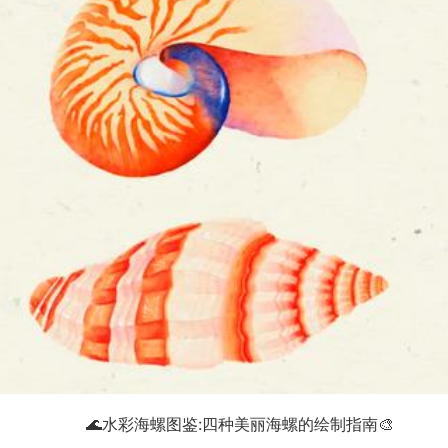
🌊水彩海螺图鉴:四种美丽海螺的绘制指南🎨