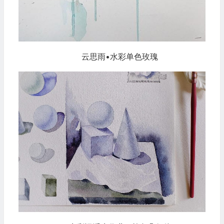
云思雨•水彩单色玫瑰