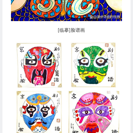
[临摹]脸谱画