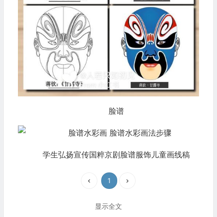
脸谱
学生弘扬宣传国粹京剧脸谱服饰儿童画线稿
1
显示全文