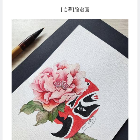
[临摹]脸谱画