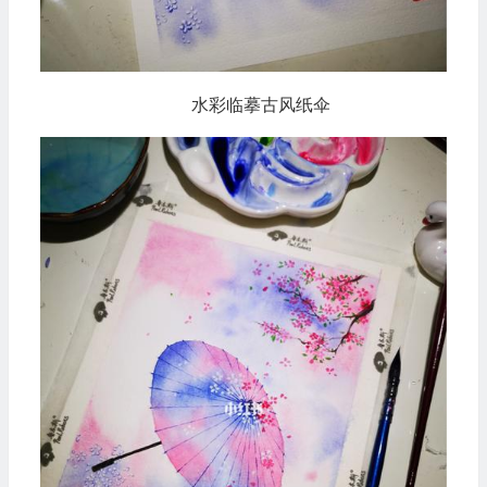
水彩临摹古风纸伞