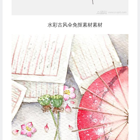
水彩古风伞免抠素材素材