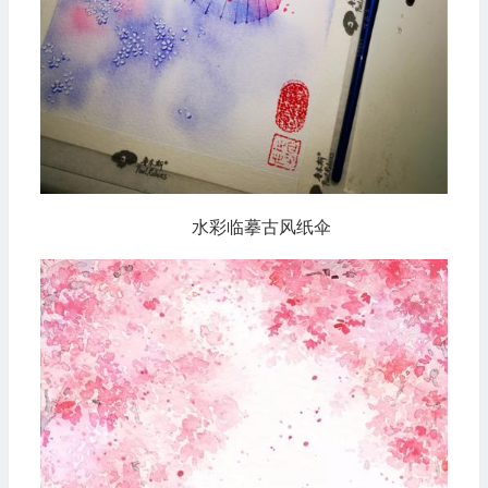
水彩临摹古风纸伞