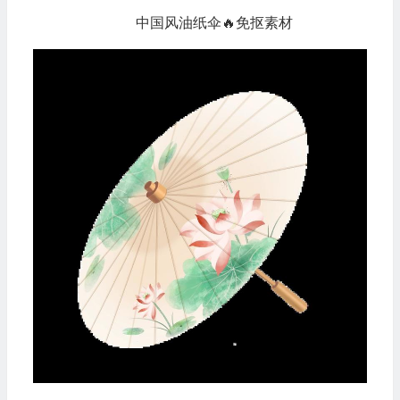
中国风油纸伞🔥免抠素材