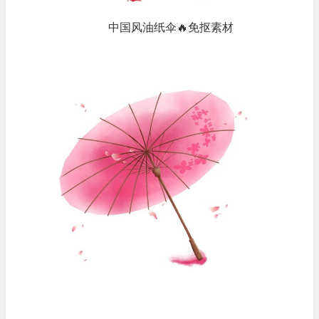
中国风油纸伞🔥免抠素材