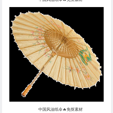
中国风油纸伞🔥免抠素材