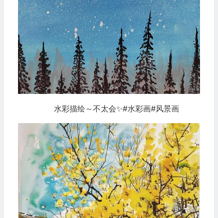
水彩描绘～不太会✨#水彩画#风景画