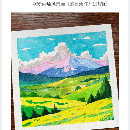
水粉丙烯风景画《落日余晖》过程图