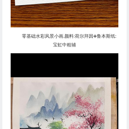
零基础水彩风景小画.颜料:荷尔拜因➕鲁本斯纸:
宝虹中粗辅