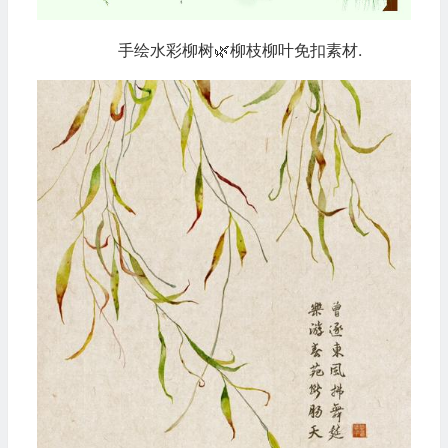
手绘水彩柳树🌿柳枝柳叶免扣素材.