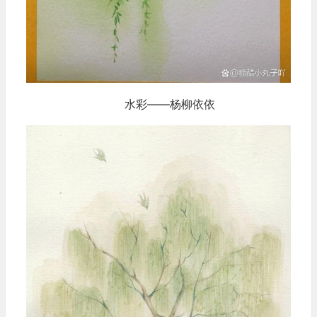
水彩——杨柳依依