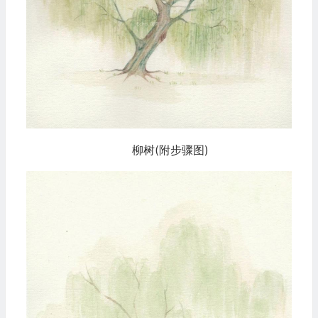
柳树(附步骤图)