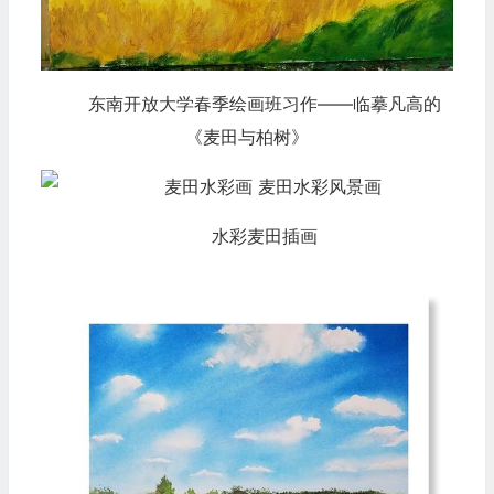
东南开放大学春季绘画班习作——临摹凡高的
《麦田与柏树》
水彩麦田插画