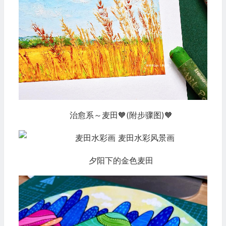
治愈系～麦田🧡(附步骤图)🧡
夕阳下的金色麦田