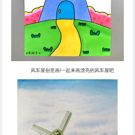
风车屋创意画!一起来画漂亮的风车屋吧