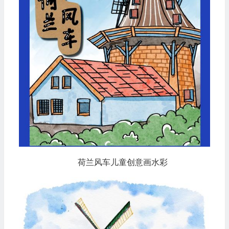
荷兰风车儿童创意画水彩