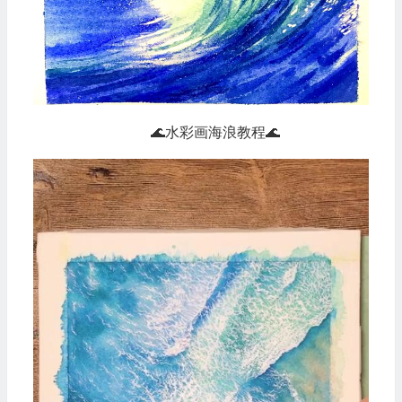
🌊水彩画海浪教程🌊