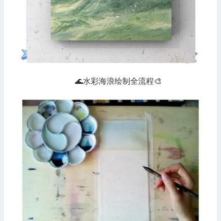
🌊水彩海浪绘制全流程🎨