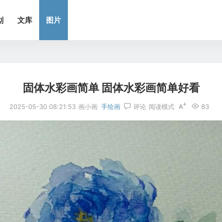
划
文库
图片
固体水彩画简单 固体水彩画简单好看
2025-05-30 08:21:53
画小画
手绘画
评论
阅读模式
83