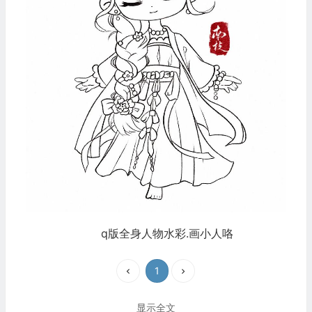
q版全身人物水彩.画小人咯
1
显示全文