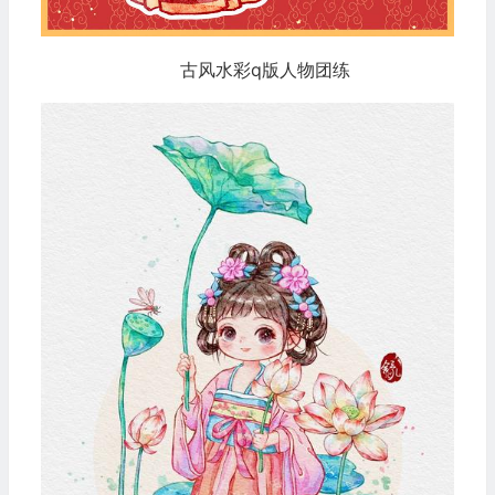
古风水彩q版人物团练