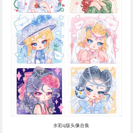
水彩q版头像合集