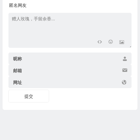
匿名网友
昵称
邮箱
网址
提交