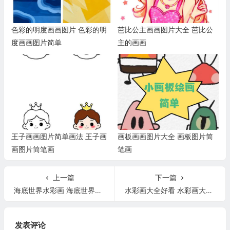
色彩的明度画画图片 色彩的明
芭比公主画画图片大全 芭比公
度画画图片简单
主的画画
王子画画图片简单画法 王子画
画板画画图片大全 画板图片简
画图片简笔画
笔画
上一篇
下一篇
海底世界水彩画 海底世界水彩画小学生
水彩画大全好看 水彩画大全好看又漂亮
发表评论