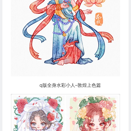
q版全身水彩小人–敦煌上色篇