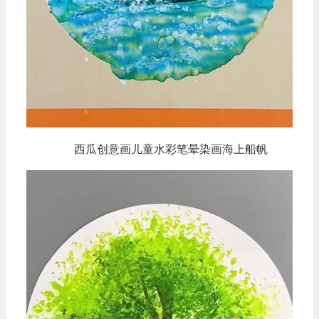
西瓜创意画儿童水彩笔晕染画海上船帆