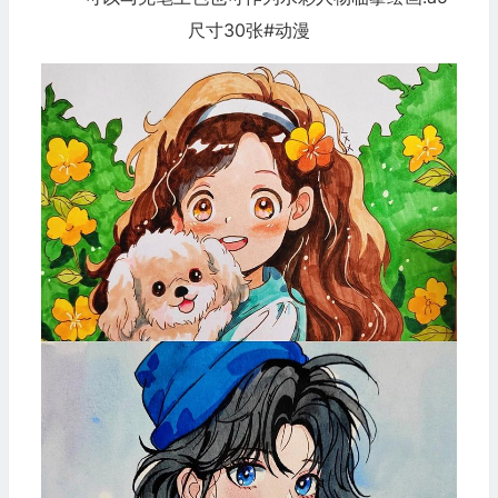
尺寸30张#动漫