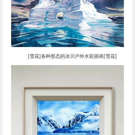
[雪花]各种形态的冰川户外水彩插画[雪花]