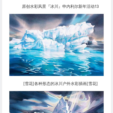
原创水彩风景『冰川』申内利尔新年活动13
[雪花]各种形态的冰川户外水彩插画[雪花]