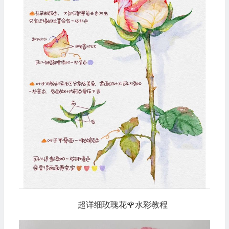
超详细玫瑰花🌹水彩教程