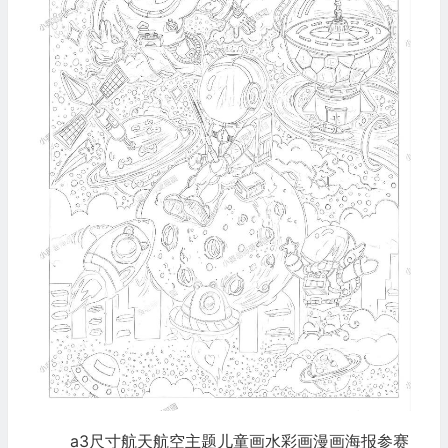
a3尺寸航天航空主题儿童画水彩画漫画海报参赛