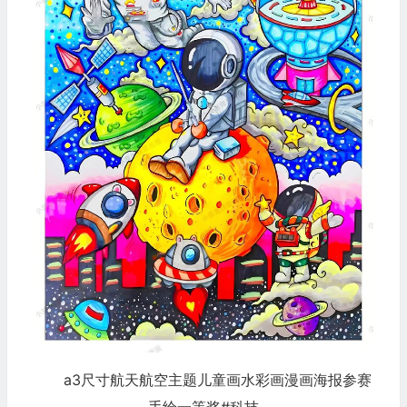
a3尺寸航天航空主题儿童画水彩画漫画海报参赛
手绘一等奖#科技