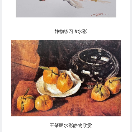
静物练习.#水彩
王肇民水彩静物欣赏