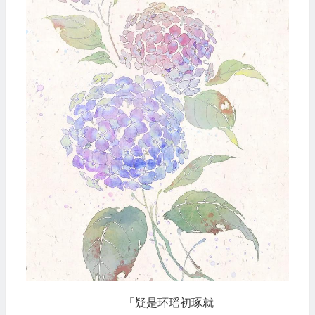
「疑是环瑶初琢就