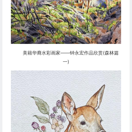
美籍华裔水彩画家——钟永宏作品欣赏(森林篇
一)