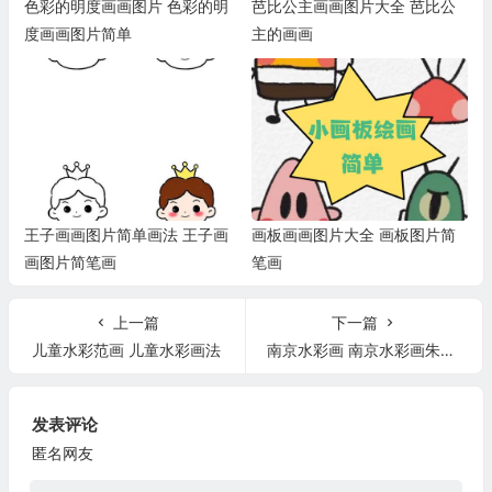
色彩的明度画画图片 色彩的明
芭比公主画画图片大全 芭比公
度画画图片简单
主的画画
王子画画图片简单画法 王子画
画板画画图片大全 画板图片简
画图片简笔画
笔画
上一篇
下一篇
儿童水彩范画 儿童水彩画法
南京水彩画 南京水彩画朱迪老师怎么样
发表评论
匿名网友