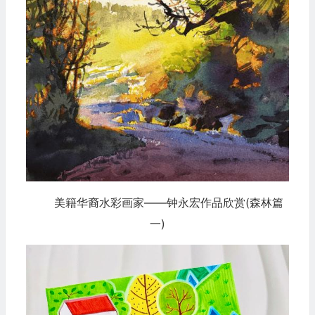
美籍华裔水彩画家——钟永宏作品欣赏(森林篇
一)