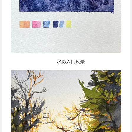
水彩入门风景