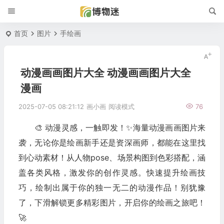
首页
图片
手绘画
动漫画画图片大全 动漫画画图片大全
漫画
2025-07-05 08:21:12
画小画
阅读模式
76
🎨 动漫灵感，一触即发！✨海量动漫画画图片来
袭，无论你是绘画新手还是资深画师，都能在这里找
到心动素材！从人物pose、场景构图到色彩搭配，涵
盖各类风格，激发你的创作灵感。快速提升绘画技
巧，绘制出属于你的独一无二的动漫作品！别犹豫
了，下滑解锁更多精彩图片，开启你的绘画之旅吧！
🚀