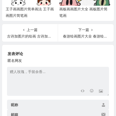
王子画画图片简单画法 王子画
画板画画图片大全 画板图片简
画图片简笔画
笔画
上一篇
下一篇
古诗加图片的绘画 古诗加图片的绘画好看又简单
春游绘画图片大全 春游绘画作品简单
发表评论
匿名网友
昵称
邮箱