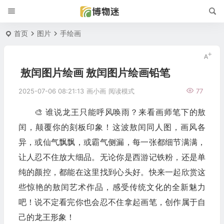
首页
图片
手绘画
敖闰图片绘画 敖闰图片绘画铅笔
2025-07-06 08:21:13
画小画
阅读模式
77
🎨 谁说龙王只能呼风唤雨？来看画师笔下的敖
闰，颠覆你的刻板印象！这波敖闰同人图，画风各
异，或仙气飘飘，或霸气侧漏，每一张都细节满满，
让人忍不住放大细品。无论你是西游记铁粉，还是单
纯的颜控，都能在这里找到心头好。快来一起欣赏这
些惊艳的敖闰艺术作品，感受传统文化的全新魅力
吧！说不定看完你也会忍不住拿起画笔，创作属于自
己的龙王形象！