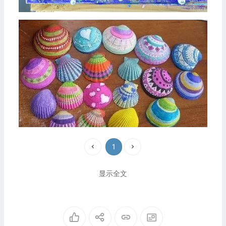
1
显示全文