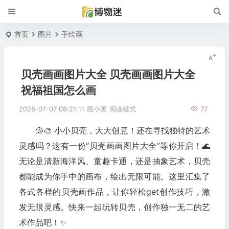
首页
图片
手绘画
贝壳画画图片大全 贝壳画画图片大全
祝福祖国怎么画
2025-07-07 08:21:11
画小画
阅读模式
77
🐚🎨 小小贝壳，大大创意！还在寻找独特的艺术
灵感吗？这有一份“贝壳画画图片大全”等你开启！🌊
无论是清新海洋风、童趣卡通，还是抽象艺术，贝壳
都能成为你手中的画布，绘出无限可能。这里汇集了
各式各样的贝壳画作品，让你轻松get创作技巧，激
发无限灵感。快来一起玩转贝壳，创作独一无二的艺
术作品吧！✨