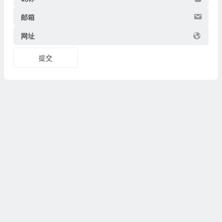
邮箱
网址
提交
Copyright © 2026
博物迷
www.bowumi.com 版权所有.
陕ICP备07002421号-18