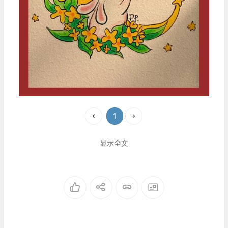
1
显示全文