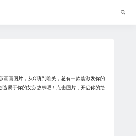
莎画画图片，从Q萌到唯美，总有一款能激发你的
创造属于你的艾莎故事吧！点击图片，开启你的绘