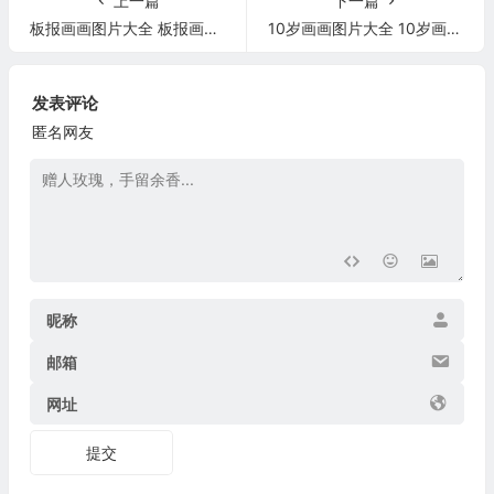
上一篇
下一篇
板报画画图片大全 板报画画图片大全护士
10岁画画图片大全 10岁画画图片大全简单漂亮
发表评论
匿名网友
昵称
邮箱
网址
提交