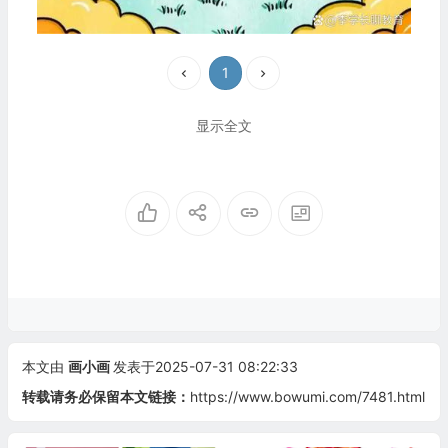
1
显示全文
本文由
画小画
发表于2025-07-31 08:22:33
转载请务必保留本文链接：
https://www.bowumi.com/7481.html