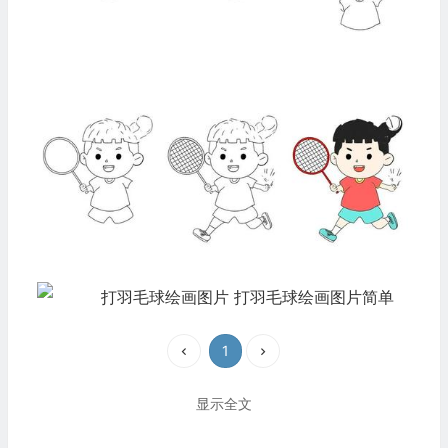
1
显示全文