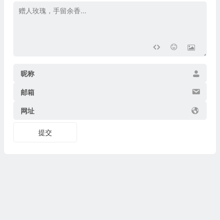
昵称
邮箱
网址
提交