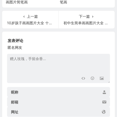
画图片简笔画
笔画
上一篇
下一篇
10岁孩子画画图片大全 十岁小孩画的画图片大全
初中生简单画画图片大全 初中生简单绘画图片
发表评论
匿名网友
昵称
邮箱
网址