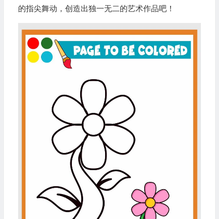
的指尖舞动，创造出独一无二的艺术作品吧！