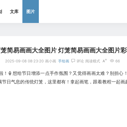
划
文库
图片
灯笼简易画画大全图片 灯笼简易画画大全图片彩
2025-09-08 08:23:20
画小画
手绘画
评论
阅读模式
66
来啦！🏮想给节日增添一点手作氛围？又觉得画画太难？别担心
满节日气息的传统灯笼，这里都有！拿起画笔，跟着教程一起画