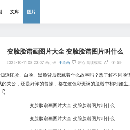
划
文库
图片
变脸脸谱画图片大全 变脸脸谱图片叫什么
2025-10-11 08:23:07
画小画
手绘画
评论
阅读模式
59
想知道红脸、白脸、黑脸背后都藏着什么故事吗？想了解不同
武的关公，还是奸诈的曹操，都在这色彩斑斓的脸谱中栩栩如生
👇