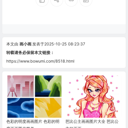
本文由
画小画
发表于2025-10-25 08:23:37
转载请务必保留本文链接：
https://www.bowumi.com/8518.html
色彩的明度画画图片 色彩的明
芭比公主画画图片大全 芭比公