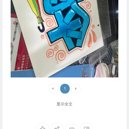
1
显示全文