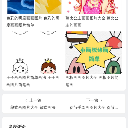
色彩的明度画画图片 色彩的明
芭比公主画画图片大全 芭比公
度画画图片简单
主的画画
王子画画图片简单画法 王子画
画板画画图片大全 画板图片简
画图片简笔画
笔画
上一篇
下一篇
藏式画图片大全 藏式画法
春节手绘画图片大全 春节手绘画简单
发表评论