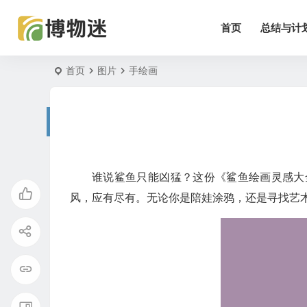
首页
总结与计
首页
图片
手绘画
谁说鲨鱼只能凶猛？这份《鲨鱼绘画灵感大
风，应有尽有。无论你是陪娃涂鸦，还是寻找艺术