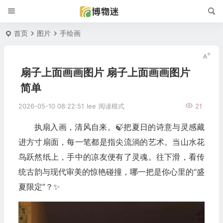
首页
图片
手绘画
扇子上面画画图片 扇子上面画画图片
简单
2026-05-10 08:22:51
lee
阅读模式
21
执扇入画，清风自来。🍃把夏日的诗意与灵感藏
进方寸扇面，每一笔都是指尖流淌的艺术。当山水花
鸟跃然纸上，手中的凉友便有了灵魂。往下滑，看传
统古韵与现代审美的惊艳碰撞，哪一把是你心里的“盛
夏限定”？✨