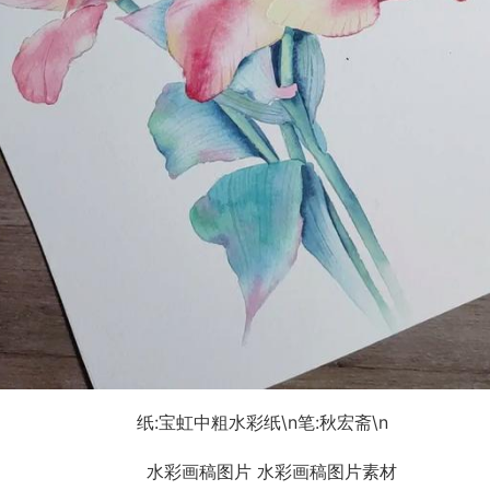
纸:宝虹中粗水彩纸\n笔:秋宏斋\n