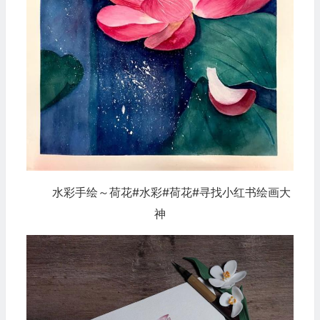
水彩手绘～荷花#水彩#荷花#寻找小红书绘画大
神