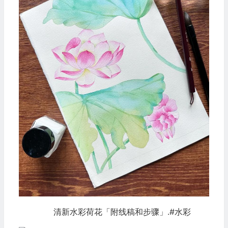
清新水彩荷花「附线稿和步骤」.#水彩