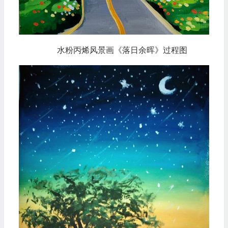
水粉丙烯风景画《落日余晖》过程图