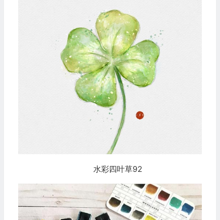
水彩四叶草92