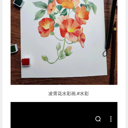
凌霄花水彩画.#水彩