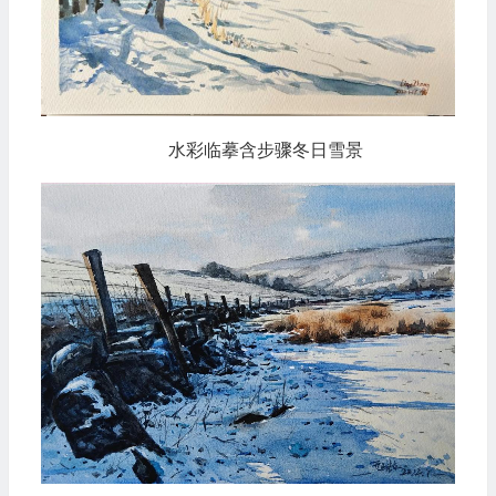
水彩临摹含步骤冬日雪景